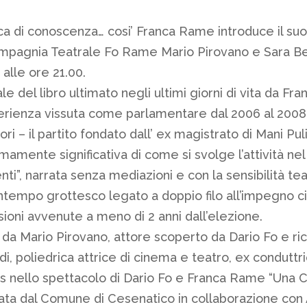
ca di conoscenza… cosi’ Franca Rame introduce il suo 
ompagnia Teatrale Fo Rame Mario Pirovano e Sara Be
lle ore 21.00.
le del libro ultimato negli ultimi giorni di vita da Fr
erienza vissuta come parlamentare dal 2006 al 2008,
lori – il partito fondato dall’ ex magistrato di Mani Pul
mamente significativa di come si svolge l’attività nel
menti”, narrata senza mediazioni e con la sensibilità 
tempo grottesco legato a doppio filo all’impegno ci
oni avvenute a meno di 2 anni dall’elezione.
 da Mario Pirovano, attore scoperto da Dario Fo e r
odi, poliedrica attrice di cinema e teatro, ex condutt
las nello spettacolo di Dario Fo e Franca Rame “Una C
ata dal Comune di Cesenatico in collaborazione con