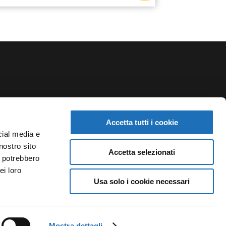
NEWSLETTER
Accetta tutti i cookie
Iscriviti alla newsletter del Teatro Comunale di
cial media e
Cesenatico e rimani aggiornato su rassegne,
nostro sito
Accetta selezionati
i potrebbero
spettacoli e notizie.
ei loro
Usa solo i cookie necessari
ISCRIVITI
Mostra dettagli