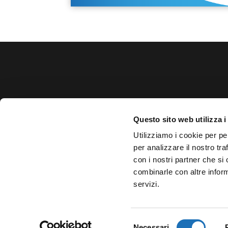
Teatro Comunale Cesenatico
Questo sito web utilizza i
Via Mazzini, 10 – 47042 Cesenatico (FC)
Utilizziamo i cookie per pe
Tel: 0547-79274
per analizzare il nostro tra
con i nostri partner che si
Servizio Beni e Attività Culturali
combinarle con altre inform
cultura@cesenatico.it
servizi.
Selezione
Necessari