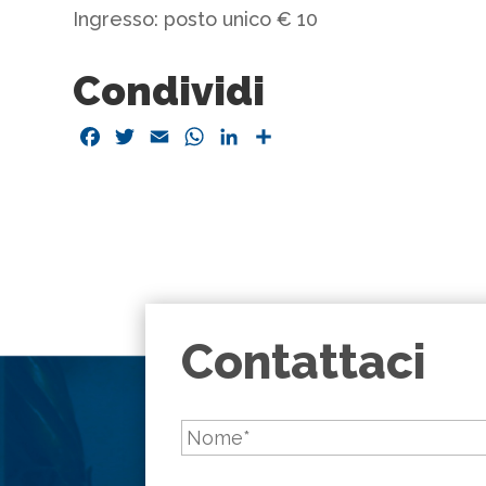
Ingresso: posto unico € 10
Condividi
Facebook
Twitter
Email
WhatsApp
LinkedIn
Condividi
Contattaci
Nome
*
Cognome
*