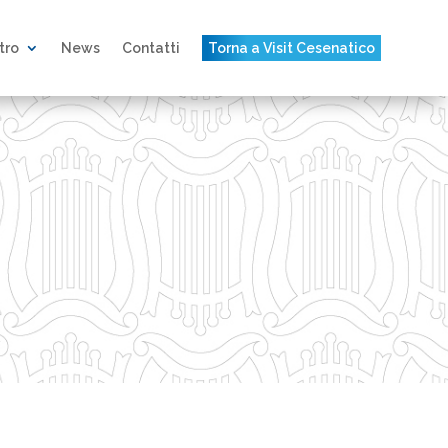
atro
News
Contatti
Torna a Visit Cesenatico