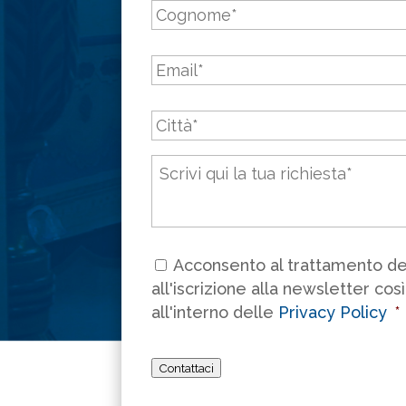
Email
*
Città
*
Messaggio
*
Consenso
*
Acconsento al trattamento dei
all'iscrizione alla newsletter cos
all'interno delle
Privacy Policy
*
Contattaci