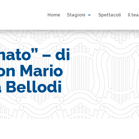
Home
Stagioni
Spettacoli
Il te
nato” – di
on Mario
 Bellodi