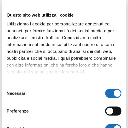
palchi. Prenotazione biglietti: 0547-79274 nei giorni di
apertura dal lunedì al venerdì (no festivi) dalle 10 alle
Questo sito web utilizza i cookie
13.
Utilizziamo i cookie per personalizzare contenuti ed
annunci, per fornire funzionalità dei social media e per
Il prossimo appuntamento con la stagione di
analizzare il nostro traffico. Condividiamo inoltre
Cesenatico Classica è in calendario venerdì 17
informazioni sul modo in cui utilizza il nostro sito con i
nostri partner che si occupano di analisi dei dati web,
febbraio, ore 21 con musiche di Caimmi e Bottesini
pubblicità e social media, i quali potrebbero combinarle
con Pino Ettorre (contrabbasso) e Pierluigi Ditella al
con altre informazioni che ha fornito loro o che hanno
pianoforte.
raccolto dal suo utilizzo dei loro servizi.
I partner di Cesenatico Classica sono il Comune di
Selezione
Cesenatico, Adriabandiere, Sicograf; mediapartner
Necessari
del
Radio Gamma e livingcesenatico.it
consenso
portodileonardo.com
Preferenze
Per info: Ufficio stampa