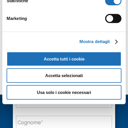
Statistiche
Alessandro Mazza 349 7878165
Condividi
Marketing
Facebook
Twitter
Email
WhatsApp
LinkedIn
Condividi
Mostra dettagli
Accetta tutti i cookie
Accetta selezionati
Contattaci
Usa solo i cookie necessari
Nome
*
Cognome
*