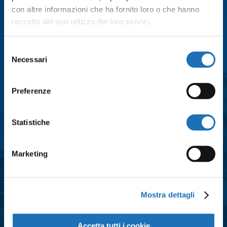
con altre informazioni che ha fornito loro o che hanno
raccolto dal suo utilizzo dei loro servizi.
Email
*
Selezione
Necessari
del
Città
*
consenso
Preferenze
Messaggio
*
Statistiche
Marketing
Consenso
*
Acconsento al trattamento dei dati
personali e all'iscrizione alla
Mostra dettagli
newsletter così come definito
all'interno delle
Privacy Policy
Accetta tutti i cookie