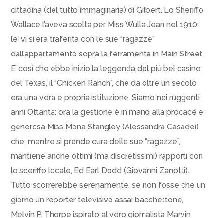
cittadina (del tutto immaginaria) di Gilbert. Lo Sheriffo
Wallace l’aveva scelta per Miss Wulla Jean nel 1910:
lei vi si era traferita con le sue “ragazze”
dall’appartamento sopra la ferramenta in Main Street.
E’ così che ebbe inizio la leggenda del più bel casino
del Texas, il “Chicken Ranch”, che da oltre un secolo
era una vera e propria istituzione. Siamo nei ruggenti
anni Ottanta: ora la gestione è in mano alla procace e
generosa Miss Mona Stangley (Alessandra Casadei)
che, mentre si prende cura delle sue “ragazze”,
mantiene anche ottimi (ma discretissimi) rapporti con
lo sceriffo locale, Ed Earl Dodd (Giovanni Zanotti).
Tutto scorrerebbe serenamente, se non fosse che un
giorno un reporter televisivo assai bacchettone,
Melvin P. Thorpe ispirato al vero giornalista Marvin