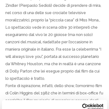
Zindler (Pierpaolo Sedioli) decide di prendere di mira,
nel corso di una delle sue crociate televisive
moralizzatrici, proprio la “piccola casa” di Miss Mona…
Lo spettacolo vede in scena oltre 30 interpreti che
eseguiranno dal vivo le 20 gioiose (ma non solo)
canzoni del musical, riadattate per l’occasione in
maniera originale in italiano. Fra esse la celeberrima “I
will always love you”, portata al successo planetario
da Whitney Houston, ma che in realtà è una canzone
di Dolly Parton che lei esegue proprio dal film da cui
lo spettacolo è tratto.
Fonte di ispirazione, infatti, dello show, l’omonimo film
di Colin Higgins del 1982 che in termini di box-office fu
senz’altro il film musicale di maggior successo degli
anni Ottanta (che ottenne anche la nomination come