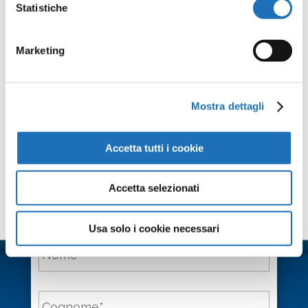
Statistiche
del Texas…Platea Plachi € 15, loggione € 10
Marketing
Condividi
Facebook
Twitter
Email
WhatsApp
LinkedIn
Condividi
Mostra dettagli
Accetta tutti i cookie
Accetta selezionati
Contattaci
Usa solo i cookie necessari
Nome
*
Cognome
*