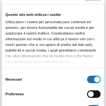
Miglior Film ai Golden Globes), che vedeva fra i
protagonisti Dolly Parton (nominata, sempre ai
Questo sito web utilizza i cookie
Golden Globes, come Miglior Attrice Protagonista),
Utilizziamo i cookie per personalizzare contenuti ed
Burt Reynolds e Charles Durning, (che ebbe invece la
annunci, per fornire funzionalità dei social media e per
analizzare il nostro traffico. Condividiamo inoltre
nomination all’Oscar come Miglior Attore Non
informazioni sul modo in cui utilizza il nostro sito con i
Protagonista). A sua volta il film fu ispirato al musical
nostri partner che si occupano di analisi dei dati web,
“The Best Little Whorehouse in Texas” con musiche e
pubblicità e social media, i quali potrebbero combinarle
liriche di Carol Hall che debuttò a Broadway al “46th
con altre informazioni che ha fornito loro o che hanno
raccolto dal suo utilizzo dei loro servizi.
Street Theatre” il 19 giugno del 1978 (dove rimase in
scena per ben 1,584 performance) mentre la sua
Selezione
ultima versione è stata quella che vedeva come
Necessari
del
protagonista la celebre Ann-Margret. La versione
consenso
portata in scena da QAOS sarà vivace, divertente e
Preferenze
adatta a tutti così come si addice ad ogni bella
leggenda del country, la legenda del più bel casino