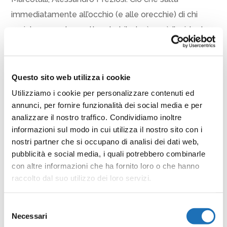
immediatamente all’occhio (e alle orecchie) di chi
assiste a questo spettacolo tributo è però l’evidente
intesa tra i musicisti sul palco, resa tale da oltre
quattro anni di collaborazione e di palcoscenici calcati
insieme, sia con lo spettacolo “Attenti al Gorilla” sia
Questo sito web utilizza i cookie
con repertorio inedito.
Utilizziamo i cookie per personalizzare contenuti ed
Posto unico € 10.
annunci, per fornire funzionalità dei social media e per
analizzare il nostro traffico. Condividiamo inoltre
informazioni sul modo in cui utilizza il nostro sito con i
Condividi
nostri partner che si occupano di analisi dei dati web,
pubblicità e social media, i quali potrebbero combinarle
Facebook
Twitter
Email
WhatsApp
LinkedIn
Condividi
con altre informazioni che ha fornito loro o che hanno
raccolto dal suo utilizzo dei loro servizi.
Selezione
Necessari
del