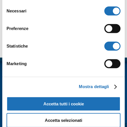
Selezione
Necessari
del
consenso
Preferenze
Contattaci
Statistiche
Nome
*
Marketing
Cognome
*
Mostra dettagli
Email
*
Accetta tutti i cookie
Accetta selezionati
Città
*