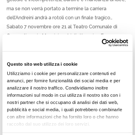
ma se non verrà portato a termine la carriera
dell’Andreini andrà a rotoli con un finale tragico…
Sabato 7 novembre ore 21 al Teatro Comunale di
Cesenatico, via Mazzini 10, biglietto unico Euro 12,
serata a sostegno della raccolta fondi dell’AIL di Forlì-
Cesena. In scena le compagnie: La Betonica (Pd) e
Malocchi e Profumi (FC) dirette dalla regista e attrice
Questo sito web utilizza i cookie
forlivese Sabina Spazzoli. Cast: Carmen Sassi, Andrea
Utilizziamo i cookie per personalizzare contenuti ed
Cortesi, Barbara Lazzari, Gianni Fantini, Roberto
annunci, per fornire funzionalità dei social media e per
analizzare il nostro traffico. Condividiamo inoltre
Banterle, Alberto Moni, Cinzia Melani, Sabina Spazzoli
informazioni sul modo in cui utilizza il nostro sito con i
e Serena Piccoli.
nostri partner che si occupano di analisi dei dati web,
pubblicità e social media, i quali potrebbero combinarle
Condividi
con altre informazioni che ha fornito loro o che hanno
raccolto dal suo utilizzo dei loro servizi.
Facebook
Twitter
Email
WhatsApp
LinkedIn
Condividi